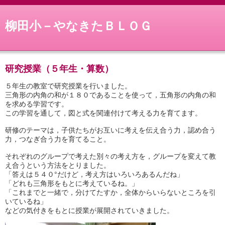
柳田小－やなきたＢＬＯＧ
研究授業（５年生・算数）
５年生の教室で研究授業を行いました。
三角形の内角の和が１８０であることを使って，五角形の内角の和
を求める学習です。
この学習を通して，図と式を関連付けて考える力を育てます。
研修のテーマは，子供たちがお互いに考えを伝え合う力，認め合う
力，つなぎ合う力を育てること。
それぞれのグループで考えた別々の考え方を，グループを変えて教
え合うという方法をとりました。
「答えは５４０°だけど，考え方はいろいろあるんだね」
「どれも三角形をもとに考えているね。」
「これまでと一緒で，分けてたすか，全体からいらないところを引
いているね」
などの気付きをもとに授業が展開されていきました。