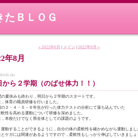
きたＢＬＯＧ
« 2022年6月
|
メイン
|
2022年9月 »
22年8月
月31日 (水)
日から２学期（のばせ体力！！）
日間の夏休みも終わり，明日から２学期のスタートです。
は，体育の職員研修を行いました。
期の２・４・５・６年生が行った体力テストの分析にて落ち込んでいた
柔軟性を高める運動について研修を深めました。
は，本校だけでなく県全体としての課題のようです。
く運動することができるように，自分の体の柔軟性を確かめながら運動しまし
性とケガには関連があるようですので，柔軟性もしっかり伸ばしていきましょ