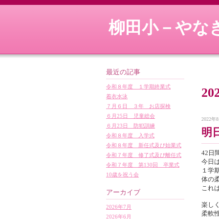
柳田小－やな
最近の記事
令和８年度 １学期終業式
20
着衣水泳
７月６日 ３年 お店探検
６月25日 児童総会
2022年8
６月23日 防犯訓練
明
令和８年度 入学式
令和８年度 新任式及び始業式
42
令和７年度 修了式及び離任式
今日
令和７年度 第130回 卒業式
１学
10歳を祝う会
体の
これ
アーカイブ
楽し
2026年7月
柔軟
2026年6月