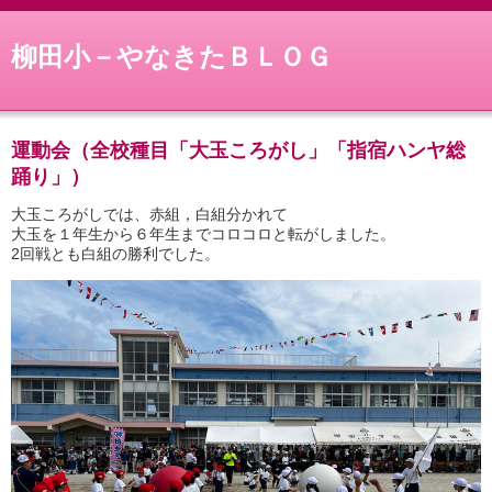
柳田小－やなきたＢＬＯＧ
運動会（全校種目「大玉ころがし」「指宿ハンヤ総
踊り」）
大玉ころがしでは、赤組，白組分かれて
大玉を１年生から６年生までコロコロと転がしました。
2回戦とも白組の勝利でした。